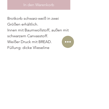
In den Warenkorb
Brotkorb schwarz-weiß in zwei
Größen erhältlich.
Innen mit Baumwollstoff, außen mit
schwarzem Canvasstoff.
Weißer Druck mit BREAD.
Füllung: dicke Vlieseline
Maße: Punkte XL Variante 17-19
Brötchen.
XL ca. 39 cm x H ca.19 cm (
ungekrempelt).
Steifen M Variante 9-11 Brötchen.
M ca. 29 cm x H ca.16 cm (
ungekrempelt).
Lieferzeiten