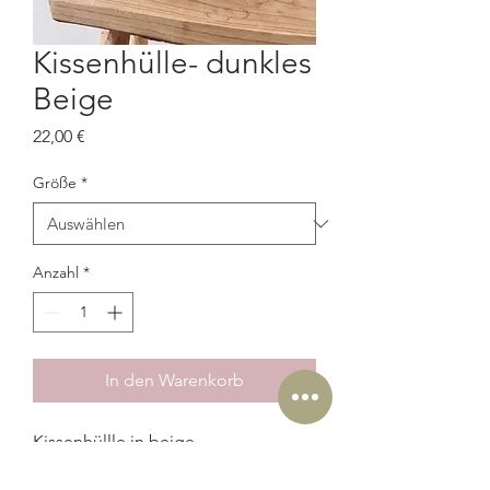
Kissenhülle- dunkles
Beige
Preis
22,00 €
Größe
*
Anzahl
*
In den Warenkorb
Kissenhüllle in beige.
Schwarz bedruckt: Bäumchen.