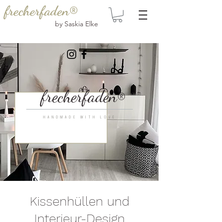
frecherfaden®
by Saskia Elke
frecherfaden
®
HANDMADE WITH LOVE
Kissenhüllen und
Interieur-Design