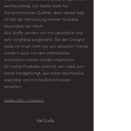
wertbeständig. Die Marke steht für
kompromisslose Qualität, denn darauf lege
ich bei der Herstellung meiner Produkte
besonders viel Wert!
Alle Stoffe werden von mir persönlich und
sehr sorgfältig ausgewählt. Bei den Designs
lasse ich mich nicht nur von aktuellen Trends,
sondern auch von den individuellen
Wünschen meiner Kunden inspirieren.
All meine Produkte sind mit viel Liebe zum
Detail handgefertigt, aus reiner Baumwolle,
waschbar und mit Reißverschlüssen
versehen.
Saskia Elke - Inhaberin
high Quality