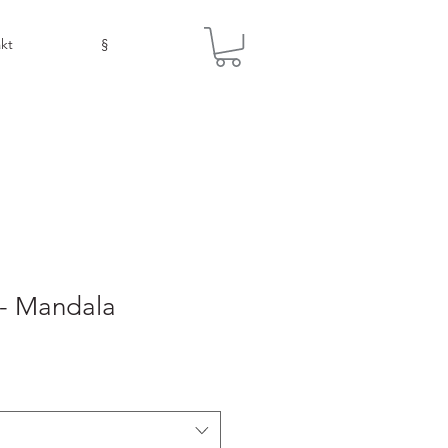
kt
§
 - Mandala